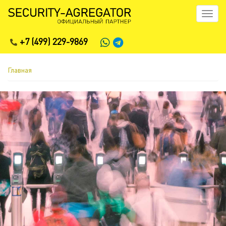
Перейти
Toggl
к
naviga
основному
+7 (499) 229-9869
содержанию
Главная